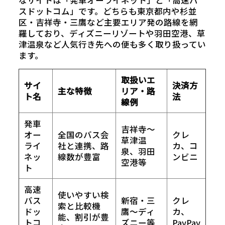
なサイトは「発車オーライネット」と「高速バ
スドットコム」です。どちらも東京都内や杉並
区・吉祥寺・三鷹など主要エリア発の路線を網
羅しており、ディズニーリゾートや羽田空港、草
津温泉など人気行き先への便も多く取り扱ってい
ます。
取扱いエ
サイ
決済方
主な特徴
リア・路
ト名
法
線例
発車
吉祥寺〜
オー
全国のバス会
クレ
草津温
ライ
社と連携、路
カ、コ
泉、羽田
ネッ
線数が豊富
ンビニ
空港等
ト
高速
使いやすい検
バス
新宿・三
クレ
索と比較機
ドッ
鷹〜ディ
カ、
能、割引が豊
トコ
ズニー等
PayPay