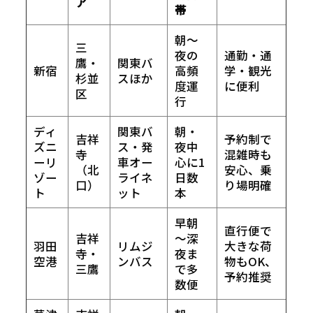
ア
帯
朝～
三
夜の
通勤・通
鷹・
関東バ
新宿
高頻
学・観光
杉並
スほか
度運
に便利
区
行
ディ
関東バ
朝・
吉祥
予約制で
ズニ
ス・発
夜中
寺
混雑時も
ーリ
車オー
心に1
（北
安心、乗
ゾー
ライネ
日数
口）
り場明確
ト
ット
本
早朝
直行便で
吉祥
～深
羽田
リムジ
大きな荷
寺・
夜ま
空港
ンバス
物もOK、
三鷹
で多
予約推奨
数便