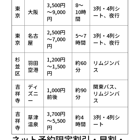
3,500円
8～
東
3列・4列シ
大阪
～9,000
10時
京
ート、夜行
円
間
2,500円
東
名古
5～7
3列・4列シ
～7,000
京
屋
時間
ート、夜行
円
杉
1,200円
羽田
約60
リムジンバ
並
～1,500
空港
分
ス
区
円
吉
ディ
関東バス、
1,000円
約90
祥
ズニ
リムジンバ
前後
分
寺
ー
ス
吉
3,700円
草津
約4
3列・4列シ
祥
～5,500
温泉
時間
ート
寺
円
ネット予約限定割引・早割・