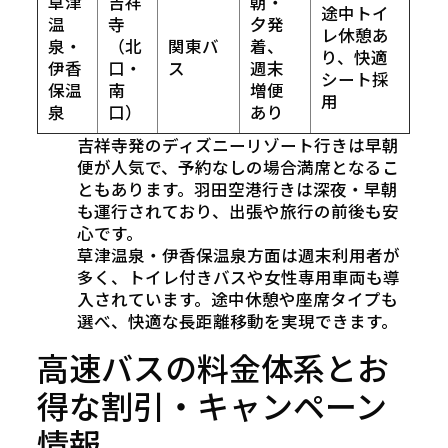
草津
吉祥
朝・
途中トイ
温
寺
夕発
レ休憩あ
泉・
（北
関東バ
着、
り、快適
伊香
口・
ス
週末
シート採
保温
南
増便
用
泉
口）
あり
吉祥寺発のディズニーリゾート行きは早朝
便が人気で、予約なしの場合満席となるこ
ともあります。羽田空港行きは深夜・早朝
も運行されており、出張や旅行の前後も安
心です。
草津温泉・伊香保温泉方面は週末利用者が
多く、トイレ付きバスや女性専用車両も導
入されています。途中休憩や座席タイプも
選べ、快適な長距離移動を実現できます。
高速バスの料金体系とお
得な割引・キャンペーン
情報