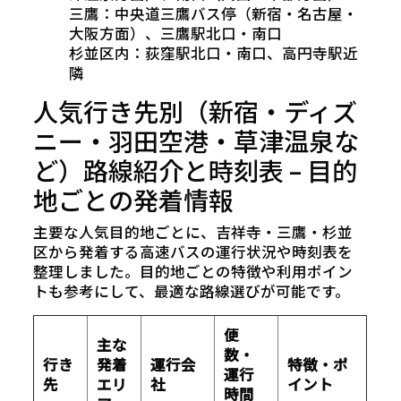
三鷹：中央道三鷹バス停（新宿・名古屋・
大阪方面）、三鷹駅北口・南口
杉並区内：荻窪駅北口・南口、高円寺駅近
隣
人気行き先別（新宿・ディズ
ニー・羽田空港・草津温泉な
ど）路線紹介と時刻表 – 目的
地ごとの発着情報
主要な人気目的地ごとに、吉祥寺・三鷹・杉並
区から発着する高速バスの運行状況や時刻表を
整理しました。目的地ごとの特徴や利用ポイン
トも参考にして、最適な路線選びが可能です。
便
主な
数・
行き
発着
運行会
特徴・ポ
運行
先
エリ
社
イント
時間