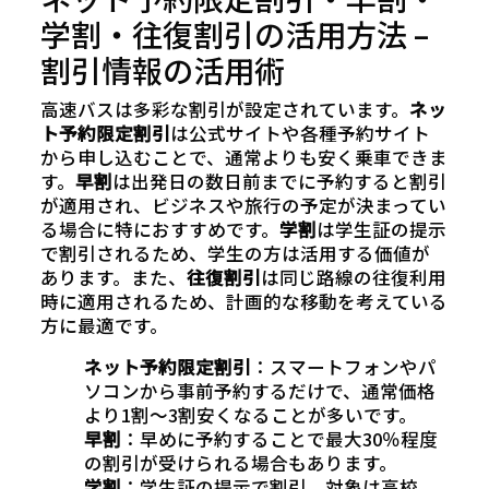
学割・往復割引の活用方法 –
割引情報の活用術
高速バスは多彩な割引が設定されています。
ネッ
ト予約限定割引
は公式サイトや各種予約サイト
から申し込むことで、通常よりも安く乗車できま
す。
早割
は出発日の数日前までに予約すると割引
が適用され、ビジネスや旅行の予定が決まってい
る場合に特におすすめです。
学割
は学生証の提示
で割引されるため、学生の方は活用する価値が
あります。また、
往復割引
は同じ路線の往復利用
時に適用されるため、計画的な移動を考えている
方に最適です。
ネット予約限定割引
：スマートフォンやパ
ソコンから事前予約するだけで、通常価格
より1割～3割安くなることが多いです。
早割
：早めに予約することで最大30％程度
の割引が受けられる場合もあります。
学割
：学生証の提示で割引、対象は高校