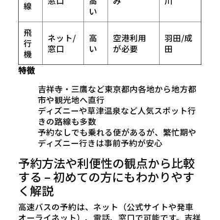
窓口
高
み
川
線
い
飛
ネット/
高
空港利用
羽田/成
行
窓口
い
が必要
田
機
特徴
吉祥寺・三鷹など東京都内各地から地方都
市や観光地へ直行
ディズニーや草津温泉など人気スポット行
きの路線も多数
予約なしでも乗れる便があるが、繁忙期や
ディズニー行きは事前予約が安心
予約方法や利便性の観点から比較
する – 初めての方にもわかりやす
く解説
高速バスの予約は、ネット（公式サイトや発車
オーライネット）、電話、窓口で可能です。吉祥