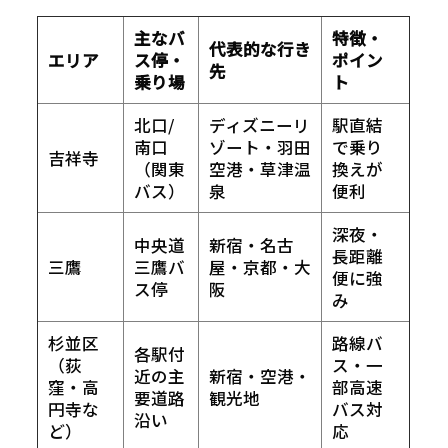
主なバ
特徴・
代表的な行き
エリア
ス停・
ポイン
先
乗り場
ト
北口/
ディズニーリ
駅直結
南口
ゾート・羽田
で乗り
吉祥寺
（関東
空港・草津温
換えが
バス）
泉
便利
深夜・
中央道
新宿・名古
長距離
三鷹
三鷹バ
屋・京都・大
便に強
ス停
阪
み
杉並区
路線バ
各駅付
（荻
ス・一
近の主
新宿・空港・
窪・高
部高速
要道路
観光地
円寺な
バス対
沿い
ど）
応